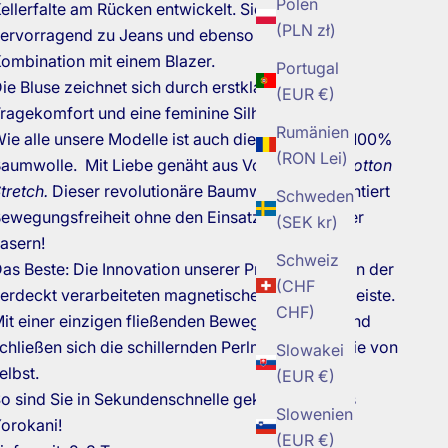
Polen
ellerfalte am Rücken entwickelt. Sie trägt sich
(PLN zł)
ervorragend zu Jeans und ebenso elegant in
ombination mit einem Blazer.
Portugal
ie Bluse zeichnet sich durch erstklassigen
(EUR €)
ragekomfort und eine feminine Silhouette aus.
Rumänien
ie alle unsere Modelle ist auch diese Bluse aus 100%
(RON Lei)
aumwolle. Mit Liebe genäht aus Vorarlberger
Cotton
tretch.
Dieser revolutionäre Baumwollstoff garantiert
Schweden
ewegungsfreiheit ohne den Einsatz synthetischer
(SEK kr)
asern!
Schweiz
as Beste: Die Innovation unserer Produkte liegt in der
(CHF
erdeckt verarbeiteten magnetischen Verschlussleiste.
CHF)
it einer einzigen fließenden Bewegung finden und
chließen sich die schillernden Perlmuttknöpfe wie von
Slowakei
elbst.
(EUR €)
o sind Sie in Sekundenschnelle gekleidet! That´s
Slowenien
orokani!
(EUR €)