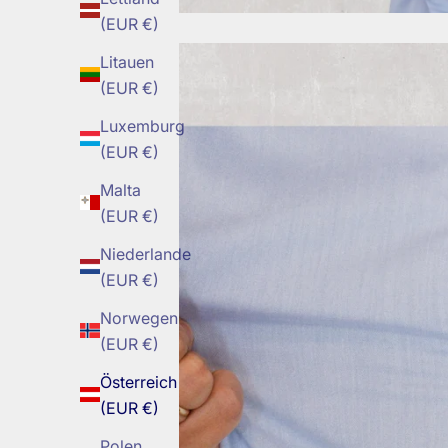
(EUR €)
Litauen
(EUR €)
Luxemburg
(EUR €)
Malta
(EUR €)
Niederlande
(EUR €)
Norwegen
(EUR €)
Österreich
(EUR €)
Polen