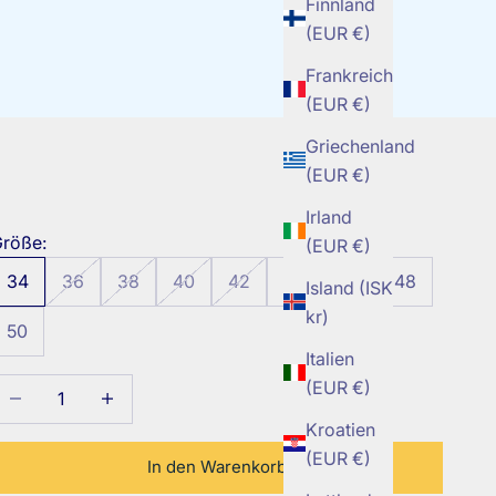
Finnland
(EUR €)
Frankreich
(EUR €)
Griechenland
(EUR €)
Irland
röße:
(EUR €)
34
36
38
40
42
44
46
48
Island (ISK
kr)
50
Italien
(EUR €)
nzahl verringern
Anzahl erhöhen
Kroatien
(EUR €)
In den Warenkorb