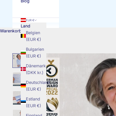
Blog
EUR €
Land
Warenkorb
Belgien
(EUR €)
Bulgarien
(EUR €)
Dänemark
(DKK kr.)
Deutschland
(EUR €)
Estland
(EUR €)
Finnland