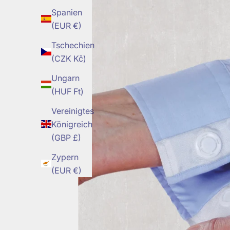
Spanien
(EUR €)
Tschechien
(CZK Kč)
Ungarn
(HUF Ft)
Vereinigtes
Königreich
(GBP £)
Zypern
(EUR €)