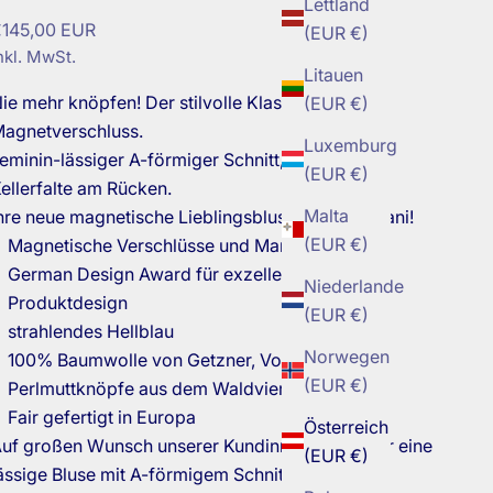
Lettland
ngebot
145,00 EUR
(EUR €)
nkl. MwSt.
Litauen
ie mehr knöpfen!
Der stilvolle Klassiker mit
(EUR €)
agnetverschluss.
Luxemburg
eminin-lässiger A-förmiger Schnitt, samt langer
(EUR €)
ellerfalte am Rücken.
Malta
hre neue magnetische Lieblingsbluse von Yorokani!
(EUR €)
Magnetische Verschlüsse und Manschetten
German Design Award für exzellentes
Niederlande
Produktdesign
(EUR €)
strahlendes Hellblau
Norwegen
100% Baumwolle von Getzner, Vorarlberg
(EUR €)
Perlmuttknöpfe aus dem Waldviertel
Fair gefertigt in Europa
Österreich
uf großen Wunsch unserer Kundinnen haben wir eine
(EUR €)
ässige Bluse mit A-förmigem Schnitt und langer