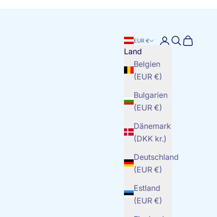
Anmelden
Suchen
Warenko
EUR €
Land
Belgien
(EUR €)
Bulgarien
(EUR €)
Dänemark
(DKK kr.)
Deutschland
(EUR €)
Estland
(EUR €)