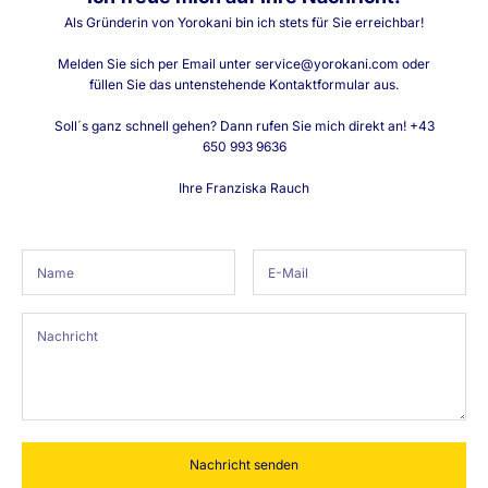
k
Als Gründerin von Yorokani bin ich stets für Sie erreichbar!
t
e
Melden Sie sich per Email unter service@yorokani.com oder
n
füllen Sie das untenstehende Kontaktformular aus.
t
w
Soll´s ganz schnell gehen? Dann rufen Sie mich direkt an! +43
i
650 993 9636
c
k
Ihre Franziska Rauch
l
u
n
g
e
n
u
n
d
R
a
b
a
t
Nachricht senden
t