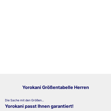
Eine gemeinsame Vision:
Sekundenschnelles Kleiden
Herzlich Willkommen auf unserer Website!
Wir sind Franziska und Johannes Rauch und gemeinsam sind wir das
Gründungsteam von Yorokani.
Yorokani Größentabelle Herren
Die Sache mit den Größen...
Yorokani passt Ihnen garantiert!