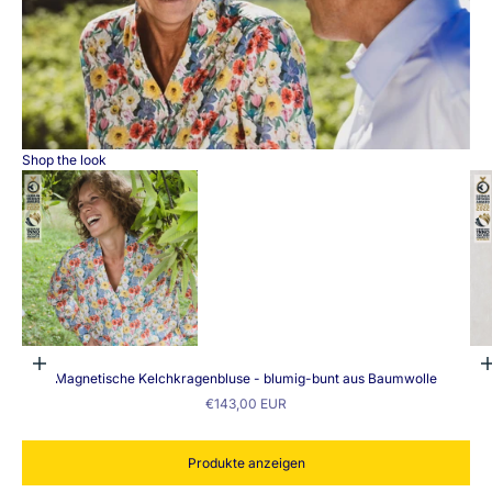
Shop the look
Gehe z
Optionen auswählen
Magnetische Kelchkragenbluse - blumig-bunt aus Baumwolle
Gehe zu Element 1
Angebot
€143,00 EUR
Produkte anzeigen