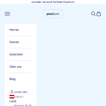
Zum Inhalt springen
schneller Versand! Perfekte Passform!
Yorokani
Menü
Suchen
Warenk
Herren
Damen
Gutschein
Über uns
Blog
ANMELDEN
EUR €
Land
Belgien (EUR