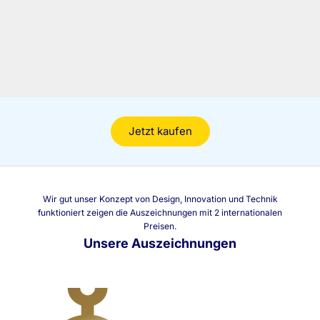
N
e
w
s
l
e
t
Jetzt kaufen
t
e
r
Wir gut unser Konzept von Design, Innovation und Technik
E
funktioniert zeigen die Auszeichnungen mit 2 internationalen
r
Preisen.
f
Unsere Auszeichnungen
a
h
r
e
n
S