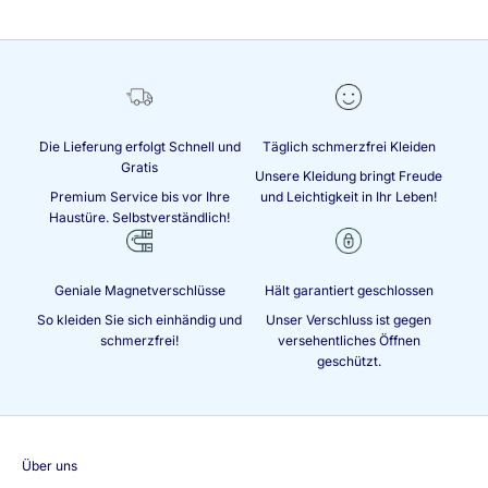
a
k
t
i
o
n
e
Die Lieferung erfolgt Schnell und
Täglich schmerzfrei Kleiden
n
Gratis
Unsere Kleidung bringt Freude
Premium Service bis vor Ihre
und Leichtigkeit in Ihr Leben!
Haustüre. Selbstverständlich!
lden
Geniale Magnetverschlüsse
Hält garantiert geschlossen
So kleiden Sie sich einhändig und
Unser Verschluss ist gegen
schmerzfrei!
versehentliches Öffnen
geschützt.
Über uns