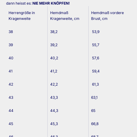
dann heisst es:
NIE MEHR KNÖPFEN!
Herrengröße in
Hemdmaß
Hemdmaß vordere
Kragenweite
Kragenweite, cm
Brust, cm
38
38,2
53,9
39
39,2
55,7
40
40,2
57,6
41
41,2
59,4
42
42,2
61,3
43
43,3
63,1
44
44,3
65
45
45,3
66,8
46
46,3
68,7