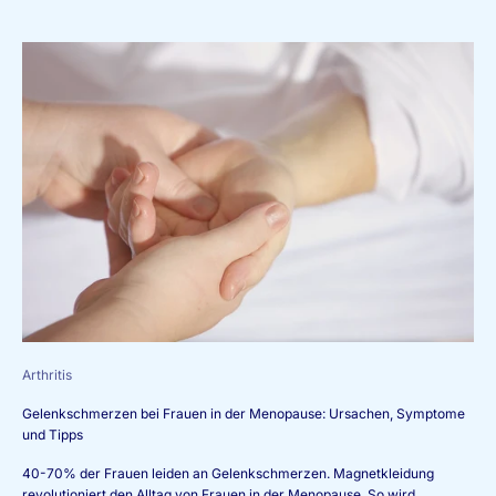
e
w
s
l
e
t
t
e
r
E
r
f
a
Arthritis
h
r
Gelenkschmerzen bei Frauen in der Menopause: Ursachen, Symptome
e
und Tipps
n
S
40-70% der Frauen leiden an Gelenkschmerzen. Magnetkleidung
i
revolutioniert den Alltag von Frauen in der Menopause. So wird