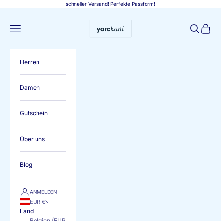
Zum Inhalt springen
schneller Versand! Perfekte Passform!
Yorokani
Menü
Suchen
Warenk
Herren
Damen
Gutschein
Über uns
Blog
ANMELDEN
EUR €
Land
Belgien (EUR