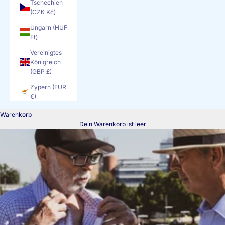
Tschechien
(CZK Kč)
Ungarn (HUF
Ft)
Vereinigtes
Königreich
(GBP £)
Zypern (EUR
€)
Warenkorb
Dein Warenkorb ist leer