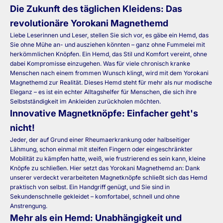
Die Zukunft des täglichen Kleidens: Das
revolutionäre Yorokani Magnethemd
Liebe Leserinnen und Leser, stellen Sie sich vor, es gäbe ein Hemd, das
Sie ohne Mühe an- und ausziehen könnten – ganz ohne Fummelei mit
herkömmlichen Knöpfen. Ein Hemd, das
Stil und Komfort
vereint, ohne
dabei Kompromisse einzugehen. Was für viele chronisch kranke
Menschen nach einem frommen Wunsch klingt, wird mit dem Yorokani
Magnethemd zur Realität. Dieses Hemd steht für mehr als nur modische
Eleganz – es ist ein echter Alltagshelfer für Menschen, die sich ihre
Selbstständigkeit im Ankleiden zurückholen möchten.
Innovative Magnetknöpfe: Einfacher geht's
nicht!
Jeder, der auf Grund einer Rheumaerkrankung oder halbseitiger
Lähmung, schon einmal mit steifen Fingern oder eingeschränkter
Mobilität zu kämpfen hatte, weiß, wie frustrierend es sein kann, kleine
Knöpfe zu schließen. Hier setzt das Yorokani
Magnethemd
an: Dank
unserer verdeckt verarbeiteten Magnetknöpfe schließt sich das Hemd
praktisch von selbst. Ein Handgriff genügt, und Sie sind in
Sekundenschnelle gekleidet – komfortabel, schnell und ohne
Anstrengung.
Mehr als ein Hemd: Unabhängigkeit und