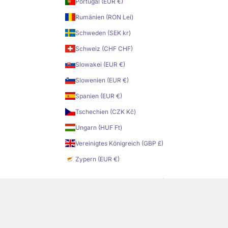
Portugal (EUR €)
Rumänien (RON Lei)
Schweden (SEK kr)
Schweiz (CHF CHF)
Slowakei (EUR €)
Slowenien (EUR €)
Spanien (EUR €)
Tschechien (CZK Kč)
Ungarn (HUF Ft)
Vereinigtes Königreich (GBP £)
Zypern (EUR €)
© 2026 - Yorokani Powered by Shopify