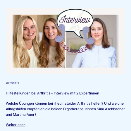
Arthritis
Hilfestellungen bei Arthritis - Interview mit 2 Expertinnen
Welche Übungen können bei rheumatoider Arthritis helfen? Und welche
Alltagshilfen empfehlen die beiden Ergotherapeutinnen Sina Aschbacher
und Martina Auer?
Weiterlesen
N