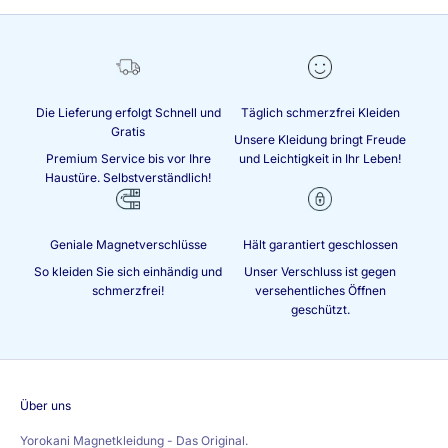
k
t
i
o
n
e
Die Lieferung erfolgt Schnell und
Täglich schmerzfrei Kleiden
n
Gratis
Unsere Kleidung bringt Freude
Premium Service bis vor Ihre
und Leichtigkeit in Ihr Leben!
Haustüre. Selbstverständlich!
lden
Geniale Magnetverschlüsse
Hält garantiert geschlossen
So kleiden Sie sich einhändig und
Unser Verschluss ist gegen
schmerzfrei!
versehentliches Öffnen
geschützt.
Über uns
Yorokani Magnetkleidung - Das Original.