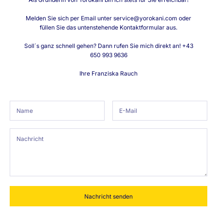
t
e
Melden Sie sich per Email unter service@yorokani.com oder
n
füllen Sie das untenstehende Kontaktformular aus.
t
w
Soll´s ganz schnell gehen? Dann rufen Sie mich direkt an! +43
i
650 993 9636
c
k
Ihre Franziska Rauch
l
u
n
g
e
n
u
n
d
R
a
b
a
t
Nachricht senden
t
a